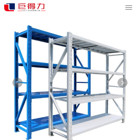
您的位置：
网站首页
>
产品中心
>
仓储货架展示
>
常规标准货架
导
航
菜
单