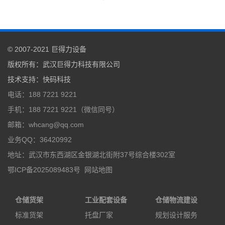
© 2007-2021
巨得力设备
版权所有：
武汉巨得力科技有限公司
技术支持
：
快码科技
电话：188 7221 9221
手机：188 7221 9221（微信同号）
邮箱：whcang@qq.com
业务QQ：36420992
地址：武汉市东西湖区金银湖北街附37号综合楼302室
鄂ICP备2025089483号
网站地图
仓储货架
工业配套设备
仓储物流建设
标准货架
托盘厂家
规划设计服务