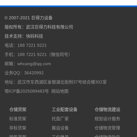
© 2007-2021
巨得力设备
版权所有：
武汉巨得力科技有限公司
技术支持
：
快码科技
电话：188 7221 9221
手机：188 7221 9221（微信同号）
邮箱：whcang@qq.com
业务QQ：36420992
地址：武汉市东西湖区金银湖北街附37号综合楼302室
鄂ICP备2025089483号
网站地图
仓储货架
工业配套设备
仓储物流建设
标准货架
托盘厂家
规划设计服务
非标货架
搬运设备
仓储物流管理