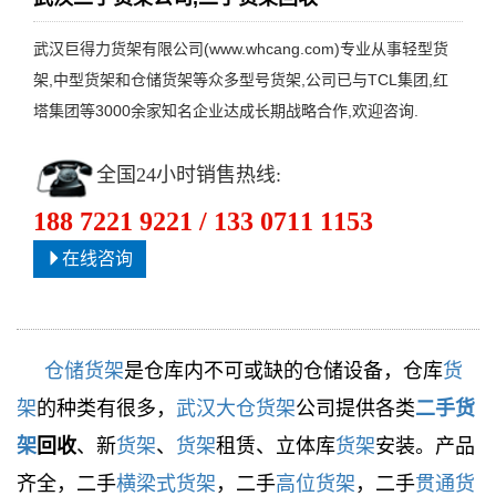
武汉巨得力货架有限公司(www.whcang.com)专业从事轻型货
架,中型货架和仓储货架等众多型号货架,公司已与TCL集团,红
塔集团等3000余家知名企业达成长期战略合作,欢迎咨询.
全国24小时销售热线:
188 7221 9221 / 133 0711 1153
在线咨询
仓储
货架
是仓库内不可或缺的仓储设备，仓库
货
架
的种类有很多，
武汉大仓
货架
公司提供各类
二手
货
架
回收
、新
货架
、
货架
租赁、立体库
货架
安装。产品
齐全，二手
横梁式
货架
，二手
高位
货架
，二手
贯通
货