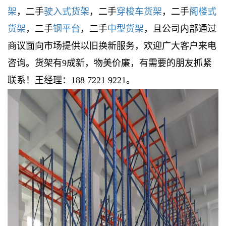
架
，二手
驶入式
货架
，二手
穿梭车
货架
，二手
阁楼式
货架
，二手
钢平台
，二手
中型货架
，且公司内部通过
商议面向市场提供以旧换新服务，欢迎广大客户来电
咨询。货架有9成新，物美价廉，有需要的朋友抓紧
联系！王经理：188 7221 9221。