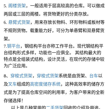
5.
阁楼货架
，一般适用于层高较高的仓库。可以做成
两层或三层的阁楼。将货物更好的分类存放。
6.
悬臂式货架
，用来存放长物料、环形物料或板材等
不规则货物。载重能力好，可分为单悬臂和双悬臂货
架。
7.
钢平台
，钢结构平台亦称工作平台。现代钢结构平
台结构形式多样，功能也一应俱全。 其结构最大的
特点是全组装式结构，设计灵活，在现代的存储中较
为广泛应用。
8、
穿梭式货架
，
穿梭式货架
系统是由货架、
台车
以
及
叉车
组成的
高密度储存系统
，这种高效率的储存方
式是为了提高仓库空间的利用率，为客户带来的全新
存储选择！
以上是几种常用的
二手货架
回收的介绍及用途。