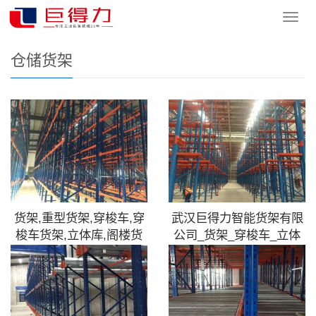
您的位置：
网站首页
>
客户案例
>
仓储货架
导
航
菜
仓储货架
单
货架,重型货架,穿梭车,穿
武汉巨得力智能货架有限
梭车货架,立体库,阁楼货
公司_货架_穿梭车_立体
库-