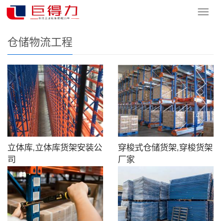
您的位置：
网站首页
>
产品中心
>
仓储物流工程
导
航
菜
仓储物流工程
单
立体库,立体库货架安装公
穿梭式仓储货架,穿梭货架
司
厂家