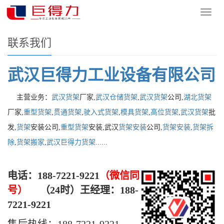
您的位置：
网站首页
>
联系我们
导
航
菜
联系我们
单
武汉巨得力工业设备有限公司
主营业务：
武汉
货架
厂家,
武汉
仓储
货架
,
武汉
货架
公司,
湖北
货架
厂家,
重型
货架
,
贯通
货架
,
驶入式
货架
,
模具
货架
,
高位
货架
,
武汉
货架
批
发,
货架
安装公司,
重型
货架
安装,武汉
货架安装
公司,
货架安装
,
货架拆
除
,
货架搬家
,
武汉
巨得力货架
......
电话：188-7221-9221
（微信同
号）
（24时）
王经理：188-
7221-9221