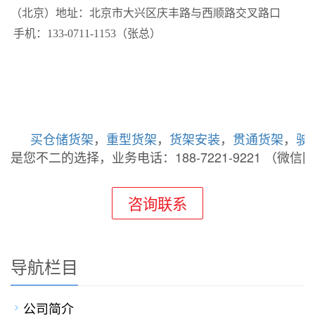
（北京）地址：北京市大兴区庆丰路与西顺路交叉路口
手机：133-0711-1153（张总）
买
仓储货架
，
重型货架
，
货架安装
，
贯通货架
，
驶
是您不二的选择，业务电话：188-7221-9221 （微信
咨询联系
导航栏目
公司简介