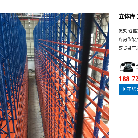
立体库
货架,仓储
库房货架,
汉货架厂
188 7
在线