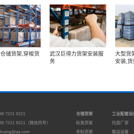
仓储货架,穿梭货
武汉巨得力货架安装服
大型货
家
务
安装,
 7221 9221
仓储货架
工业配套设
8 7221 9221（微信同号）
标准货架
托盘厂家
cang@qq.com
非标货架
搬运设备