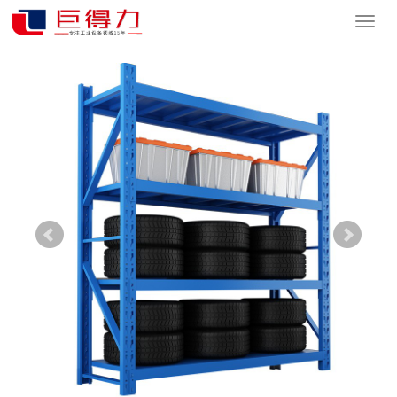
您的位置：
网站首页
>
产品中心
>
仓储货架展示
>
常规标准货架
导
航
菜
单