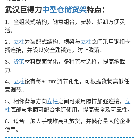
武汉巨得力
中型
仓储
货架
特点：
1、全组装式结构，随意组合，安装、拆卸方便灵
活。
2、
立柱
为装配式结构，横梁与
立柱
之间采用钢扣卡
插连接，并设以安全匙锁定，防止脱落。
3、
货架
材料截面优化，多种管材选择，提高承截
力。
4、
立柱
设有每60mm调节孔距，可根据货物高低任
意调节。
5、相邻背靠方向
立柱
之间可采用隔撑加强连接，
立
柱
底部与地面可配合地钉使用，提高安全及可靠性。
6、适合一般人手或堆高机放货，并储存量大的企业
使用。