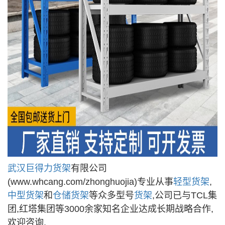
武汉
巨得力
货架
有限公司
(www.whcang.com/zhonghuojia)专业从事
轻型
货架
,
中型
货架
和
仓储
货架
等众多型号
货架
,公司已与TCL集
团,红塔集团等3000余家知名企业达成长期战略合作,
欢迎咨询.